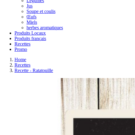
Légumes
Jus
Soupe et coulis
Œufs
Miels
herbes aromatiques
Produits Locaux
Produits français
Recettes
Promo
Home
Recettes
Recette - Ratatouille