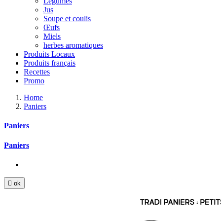
Légumes
Jus
Soupe et coulis
Œufs
Miels
herbes aromatiques
Produits Locaux
Produits français
Recettes
Promo
Home
Paniers
Paniers
Paniers

ok