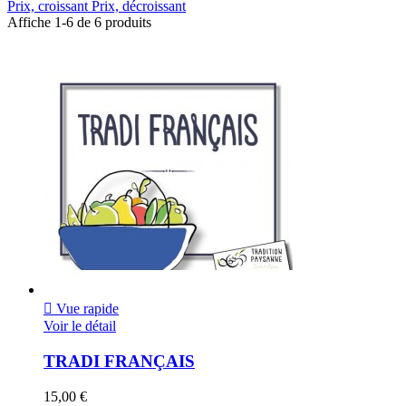
Prix, croissant
Prix, décroissant
Affiche 1-6 de 6 produits

Vue rapide
Voir le détail
TRADI FRANÇAIS
15,00 €